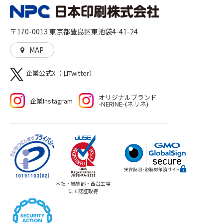
刷」を核とした多角的なサービスを展開し、人に、生活
に、社会に、彩りを加えるとともに、想像や行動の機会
を与えることに貢献していきます。高品質な印刷物を作
〒170-0013 東京都豊島区東池袋4-41-24
る「モノ」づくり、印刷物をきっかけとした新たな機会
や世界を生む「コト」づくりの両方をご提供いたしま
MAP
す。
企業公式X（旧Twitter）
オリジナルブランド
企業Instagram
-NERINE-(ネリネ)
本社・編集部・西台工場
にて認証取得