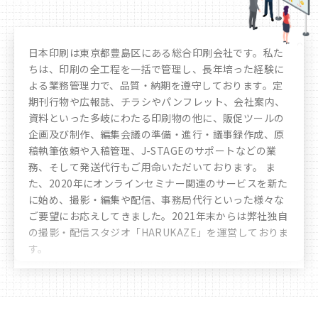
日本印刷は東京都豊島区にある総合印刷会社です。私た
ちは、印刷の全工程を一括で管理し、長年培った経験に
よる業務管理力で、品質・納期を遵守しております。定
期刊行物や広報誌、チラシやパンフレット、会社案内、
資料といった多岐にわたる印刷物の他に、販促ツールの
企画及び制作、編集会議の準備・進行・議事録作成、原
稿執筆依頼や入稿管理、J-STAGEのサポートなどの業
務、そして発送代行もご用命いただいております。 ま
た、2020年にオンラインセミナー関連のサービスを新た
に始め、撮影・編集や配信、事務局代行といった様々な
ご要望にお応えしてきました。
2021年末からは弊社独自
の撮影・配信スタジオ「HARUKAZE」を運営しておりま
す。
豊富なノウハウや実績により、お客様へ多彩かつ最善な
選択肢のご提案をさせていただきます。時代の移り変わ
りや文化の多様化をしっかりと見据え、私たちは「印