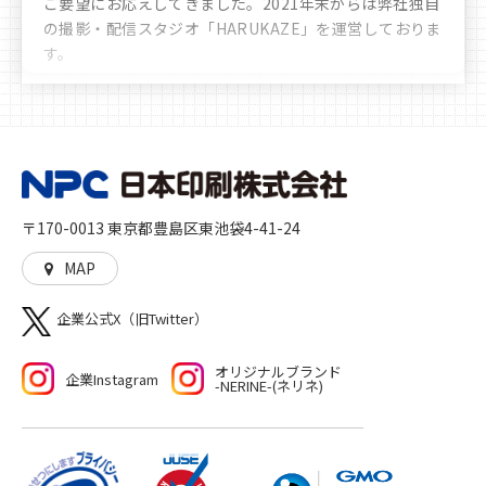
ご要望にお応えしてきました。
2021年末からは弊社独自
の撮影・配信スタジオ「HARUKAZE」を運営しておりま
す。
豊富なノウハウや実績により、お客様へ多彩かつ最善な
選択肢のご提案をさせていただきます。時代の移り変わ
りや文化の多様化をしっかりと見据え、私たちは「印
刷」を核とした多角的なサービスを展開し、人に、生活
に、社会に、彩りを加えるとともに、想像や行動の機会
を与えることに貢献していきます。高品質な印刷物を作
〒170-0013 東京都豊島区東池袋4-41-24
る「モノ」づくり、印刷物をきっかけとした新たな機会
や世界を生む「コト」づくりの両方をご提供いたしま
MAP
す。
企業公式X（旧Twitter）
オリジナルブランド
企業Instagram
-NERINE-(ネリネ)