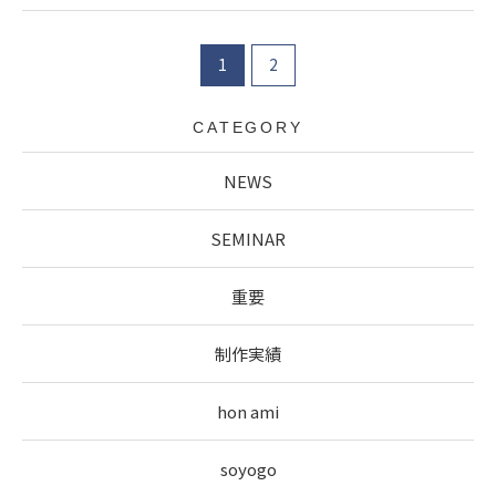
1
2
CATEGORY
NEWS
SEMINAR
重要
制作実績
hon ami
soyogo