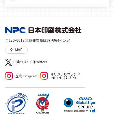
豊富なノウハウや実績により、お客様へ多彩かつ最善な
選択肢のご提案をさせていただきます。時代の移り変わ
りや文化の多様化をしっかりと見据え、私たちは「印
刷」を核とした多角的なサービスを展開し、人に、生活
に、社会に、彩りを加えるとともに、想像や行動の機会
を与えることに貢献していきます。高品質な印刷物を作
〒170-0013 東京都豊島区東池袋4-41-24
る「モノ」づくり、印刷物をきっかけとした新たな機会
や世界を生む「コト」づくりの両方をご提供いたしま
MAP
す。
企業公式X（旧Twitter）
オリジナルブランド
企業Instagram
-NERINE-(ネリネ)