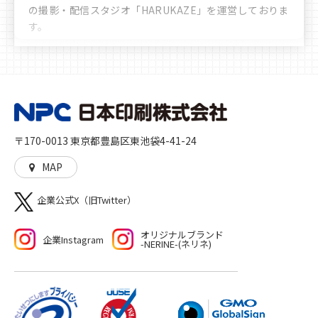
の撮影・配信スタジオ「HARUKAZE」を運営しておりま
す。
豊富なノウハウや実績により、お客様へ多彩かつ最善な
選択肢のご提案をさせていただきます。時代の移り変わ
りや文化の多様化をしっかりと見据え、私たちは「印
刷」を核とした多角的なサービスを展開し、人に、生活
に、社会に、彩りを加えるとともに、想像や行動の機会
を与えることに貢献していきます。高品質な印刷物を作
〒170-0013 東京都豊島区東池袋4-41-24
る「モノ」づくり、印刷物をきっかけとした新たな機会
や世界を生む「コト」づくりの両方をご提供いたしま
MAP
す。
企業公式X（旧Twitter）
オリジナルブランド
企業Instagram
-NERINE-(ネリネ)