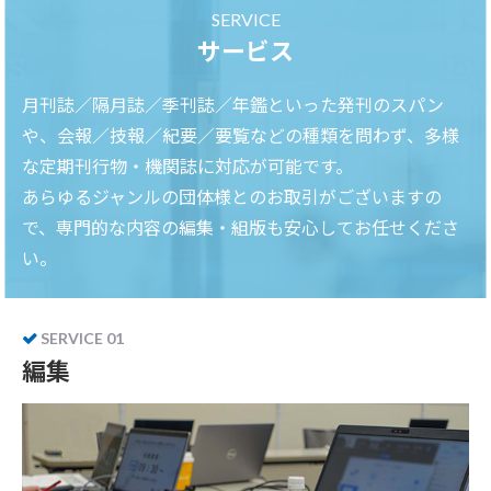
SERVICE
サービス
月刊誌／隔月誌／季刊誌／年鑑といった発刊のスパン
や、会報／技報／紀要／要覧などの種類を問わず、多様
な定期刊行物・機関誌に対応が可能です。
あらゆるジャンルの団体様とのお取引がございますの
で、専門的な内容の編集・組版も安心してお任せくださ
い。
SERVICE 01
編集