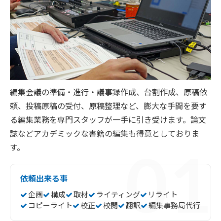
編集会議の準備・進行・議事録作成、台割作成、原稿依
頼、投稿原稿の受付、原稿整理など、膨大な手間を要す
る編集業務を専門スタッフが一手に引き受けます。論文
誌などアカデミックな書籍の編集も得意としておりま
す。
依頼出来る事
企画
構成
取材
ライティング
リライト
コピーライト
校正
校閲
翻訳
編集事務局代行