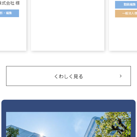
式会社 様
動画編集
影・編集
一般法人様
くわしく見る