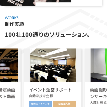
WORKS
制作実績
100社100通りのソリューション。
講演動画
イベント運営サポート
動画撮影
スト動画
ンサーキ
自動車技術会 様
大蔵財務協会
展示会・イベント
公益法人様