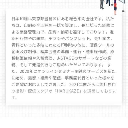
日本印刷は東京都豊島区にある総合印刷会社です。私た
ちは、印刷の全工程を一括で管理し、長年培った経験に
よる業務管理力で、品質・納期を遵守しております。定
期刊行物や広報誌、チラシやパンフレット、会社案内、
資料といった多岐にわたる印刷物の他に、販促ツールの
企画及び制作、編集会議の準備・進行・議事録作成、原
稿執筆依頼や入稿管理、J-STAGEのサポートなどの業
務、そして発送代行もご用命いただいております。 ま
た、2020年にオンラインセミナー関連のサービスを新た
に始め、撮影・編集や配信、事務局代行といった様々な
ご要望にお応えしてきました。
2021年末からは弊社独自
の撮影・配信スタジオ「HARUKAZE」を運営しておりま
す。
豊富なノウハウや実績により、お客様へ多彩かつ最善な
選択肢のご提案をさせていただきます。時代の移り変わ
りや文化の多様化をしっかりと見据え、私たちは「印
刷」を核とした多角的なサービスを展開し、人に、生活