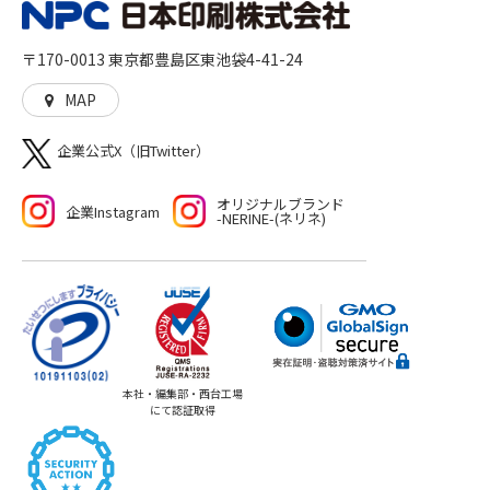
に、社会に、彩りを加えるとともに、想像や行動の機会
を与えることに貢献していきます。高品質な印刷物を作
〒170-0013 東京都豊島区東池袋4-41-24
る「モノ」づくり、印刷物をきっかけとした新たな機会
や世界を生む「コト」づくりの両方をご提供いたしま
MAP
す。
企業公式X（旧Twitter）
オリジナルブランド
企業Instagram
-NERINE-(ネリネ)
本社・編集部・西台工場
にて認証取得