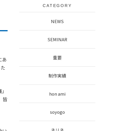
CATEGORY
I校正
広報誌
NEWS
SEMINAR
重要
にあ
いた
制作実績
箋」
hon ami
、皆
soyogo
ネリネ
会い