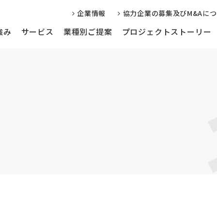
企業情報
協力企業の募集及びM&Aに
強み
サービス
業種別ご提案
プロジェクトストーリー
信サービス
Web制作・運用サポート
編集事務局代
学会・学校様向け
企業様向け