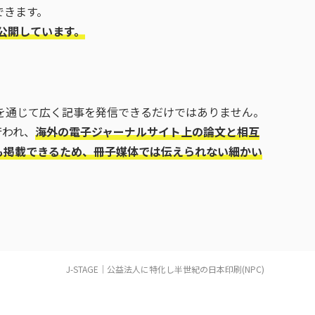
できます。
I校正
広報誌
を公開しています。
トを通じて広く記事を発信できるだけではありません。
が行われ、
海外の電子ジャーナルサイト上の論文と相互
も掲載できるため、冊子媒体では伝えられない細かい
J-STAGE｜公益法人に特化し半世紀の日本印刷(NPC)