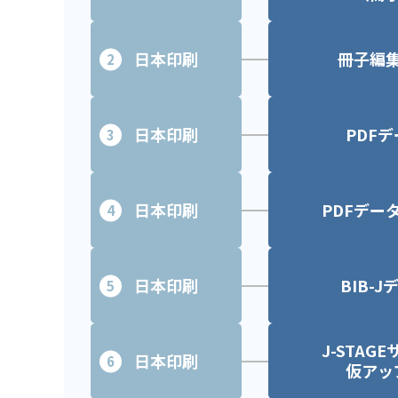
日本印刷
冊子編
2
日本印刷
PDF
3
日本印刷
PDFデー
4
日本印刷
BIB-
5
J-STAG
日本印刷
6
仮アッ