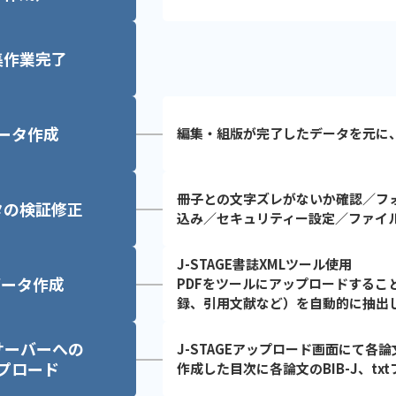
集
作業完了
データ作成
編集・組版が完了したデータを元に、J
冊子との文字ズレがないか確認／フ
タの検証修正
込み／セキュリティー設定／ファイ
J-STAGE書誌XMLツール使用
Jデータ作成
PDFをツールにアップロードするこ
録、引用文献など）を自動的に抽出
Eサーバーへの
J-STAGEアップロード画面にて各
プロード
作成した目次に各論文のBIB-J、t