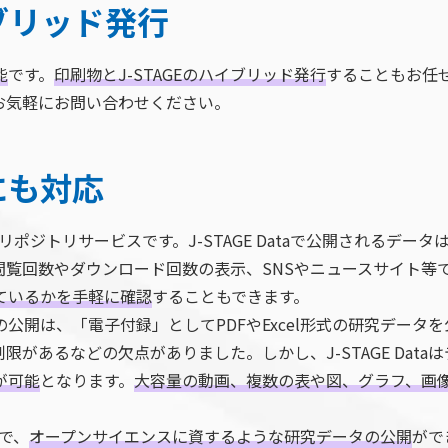
イブリッド発行
能
です。
印刷物とJ-STAGEのハイブリッド発行
することもお任
お気軽にお問い合わせください。
 にも対応
のデータリポジトリサービスです。J-STAGE Dataで公開される
閲覧回数やダウンロード回数の表示、SNSやニュースサイト等
ているかを手軽に確認
することもできます。
タの公開は、「電子付録」としてPDFやExcel形式の研究デー
があるなどの欠点がありました。しかし、J-STAGE Data
が可能
となります。
大容量の動画、複数の表や図、グラフ、画
とで、
オープンサイエンスに資するような研究データの公開
がで