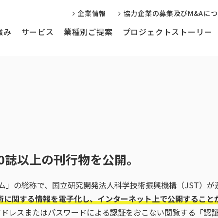
企業情報
協力企業の募集及びM&Aに
強み
サービス
業種別ご提案
プロジェクトストーリー
信サービス
Web制作・運用サポート
編集事務局代
学会・学校様向け
企業様向け
000誌以上の刊行物を公開。
ステム」の総称で、国立研究開発法人科学技術振興機構（JST）
術に関する情報を電子化し、インターネット上で公開すること
Pアドレスまたはパスワードによる認証をおこない閲覧する「認