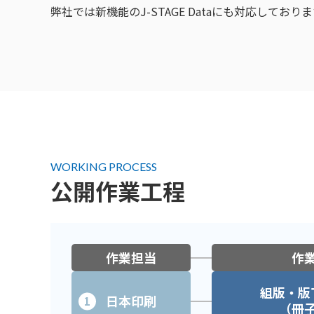
弊社では新機能のJ-STAGE Dataにも対応して
WORKING PROCESS
公開作業工程
作業担当
作
組版・版
日本印刷
1
（冊