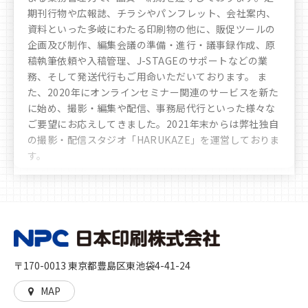
期刊行物や広報誌、チラシやパンフレット、会社案内、
資料といった多岐にわたる印刷物の他に、販促ツールの
企画及び制作、編集会議の準備・進行・議事録作成、原
稿執筆依頼や入稿管理、J-STAGEのサポートなどの業
務、そして発送代行もご用命いただいております。 ま
た、2020年にオンラインセミナー関連のサービスを新た
に始め、撮影・編集や配信、事務局代行といった様々な
ご要望にお応えしてきました。
2021年末からは弊社独自
の撮影・配信スタジオ「HARUKAZE」を運営しておりま
す。
豊富なノウハウや実績により、お客様へ多彩かつ最善な
選択肢のご提案をさせていただきます。時代の移り変わ
りや文化の多様化をしっかりと見据え、私たちは「印
刷」を核とした多角的なサービスを展開し、人に、生活
に、社会に、彩りを加えるとともに、想像や行動の機会
を与えることに貢献していきます。高品質な印刷物を作
〒170-0013 東京都豊島区東池袋4-41-24
る「モノ」づくり、印刷物をきっかけとした新たな機会
や世界を生む「コト」づくりの両方をご提供いたしま
MAP
す。