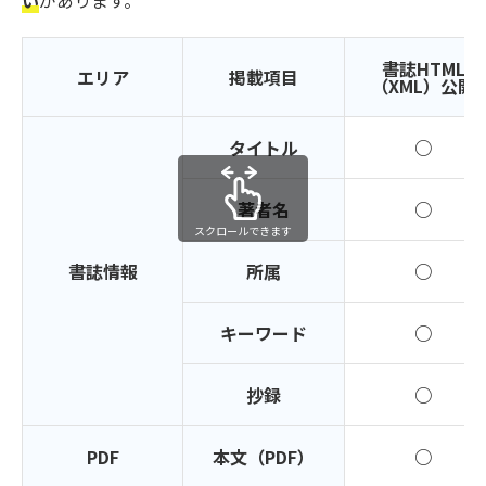
い
があります。
書誌HTML
エリア
掲載項目
（XML）公開
タイトル
○
著者名
○
スクロールできます
書誌情報
所属
○
キーワード
○
抄録
○
PDF
本文（PDF）
○