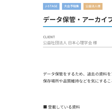
J-STAGE
大会予稿集
公益法人様
J-S
クリエイティブデザイン
データ保管・アーカイブと
CLIENT
公益社団法人 日本心理学会 様
データ保管をするため、過去の資料をア
保存場所や品質維持などを気にするこ
■ 登載している資料