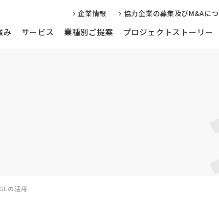
企業情報
協力企業の募集及びM&Aに
強み
サービス
業種別ご提案
プロジェクトストーリー
信サービス
Web制作・運用サポート
編集事務局代
学会・学校様向け
企業様向け
GEの活用