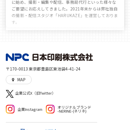
に始め、撮影・編集や配信、事務局代行といった様々な
ご要望にお応えしてきました。
2021年末からは弊社独自
の撮影・配信スタジオ「HARUKAZE」を運営しておりま
す。
豊富なノウハウや実績により、お客様へ多彩かつ最善な
選択肢のご提案をさせていただきます。時代の移り変わ
りや文化の多様化をしっかりと見据え、私たちは「印
刷」を核とした多角的なサービスを展開し、人に、生活
に、社会に、彩りを加えるとともに、想像や行動の機会
を与えることに貢献していきます。高品質な印刷物を作
〒170-0013 東京都豊島区東池袋4-41-24
る「モノ」づくり、印刷物をきっかけとした新たな機会
や世界を生む「コト」づくりの両方をご提供いたしま
MAP
す。
企業公式X（旧Twitter）
オリジナルブランド
企業Instagram
-NERINE-(ネリネ)