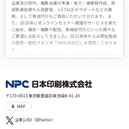
企画及び制作、編集会議の準備・進行・議事録作成、原
稿執筆依頼や入稿管理、J-STAGEのサポートなどの業
務、そして発送代行もご用命いただいております。 ま
た、2020年にオンラインセミナー関連のサービスを新た
に始め、撮影・編集や配信、事務局代行といった様々な
ご要望にお応えしてきました。
2021年末からは弊社独自
の撮影・配信スタジオ「HARUKAZE」を運営しておりま
す。
豊富なノウハウや実績により、お客様へ多彩かつ最善な
選択肢のご提案をさせていただきます。時代の移り変わ
りや文化の多様化をしっかりと見据え、私たちは「印
刷」を核とした多角的なサービスを展開し、人に、生活
に、社会に、彩りを加えるとともに、想像や行動の機会
を与えることに貢献していきます。高品質な印刷物を作
〒170-0013 東京都豊島区東池袋4-41-24
る「モノ」づくり、印刷物をきっかけとした新たな機会
や世界を生む「コト」づくりの両方をご提供いたしま
MAP
す。
企業公式X（旧Twitter）