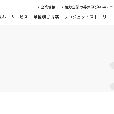
企業情報
協力企業の募集及びM&Aに
強み
サービス
業種別ご提案
プロジェクトストーリー
信サービス
Web制作・運用サポート
編集事務局代
学会・学校様向け
企業様向け