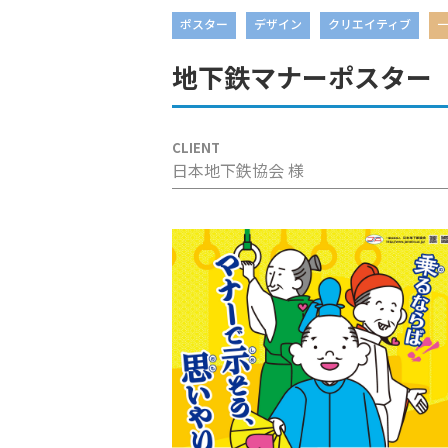
ポスター
デザイン
クリエイティブ
J-S
クリエイティブデザイン
地下鉄マナーポスター（
CLIENT
日本地下鉄協会 様