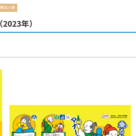
一般法人様
TAGE
スキャニング
校正・A
2023年）