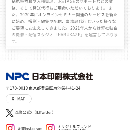
稿執筆依頼や入稿管理、J-STAGEのサポートなどの業
務、そして発送代行もご用命いただいております。 ま
た、2020年にオンラインセミナー関連のサービスを新た
に始め、撮影・編集や配信、事務局代行といった様々な
ご要望にお応えしてきました。
2021年末からは弊社独自
の撮影・配信スタジオ「HARUKAZE」を運営しておりま
す。
豊富なノウハウや実績により、お客様へ多彩かつ最善な
選択肢のご提案をさせていただきます。時代の移り変わ
りや文化の多様化をしっかりと見据え、私たちは「印
刷」を核とした多角的なサービスを展開し、人に、生活
に、社会に、彩りを加えるとともに、想像や行動の機会
を与えることに貢献していきます。高品質な印刷物を作
〒170-0013 東京都豊島区東池袋4-41-24
る「モノ」づくり、印刷物をきっかけとした新たな機会
や世界を生む「コト」づくりの両方をご提供いたしま
MAP
す。
企業公式X（旧Twitter）
オリジナルブランド
企業Instagram