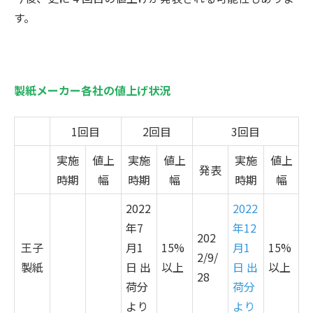
す。
製紙メーカー各社の値上げ状況
1回目
2回目
3回目
実施
値上
実施
値上
実施
値上
発表
時期
幅
時期
幅
時期
幅
2022
2022
年
7
年12
202
王子
月
1
15%
月1
15%
2/9/
製紙
日 出
以上
日 出
以上
28
荷分
荷分
より
より