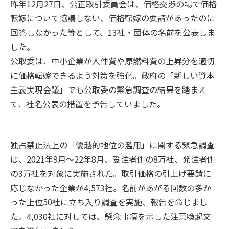
昨年12月27日、公正取引委員会は、価格交渉の場で価格
転嫁について協議しない、価格転嫁の要請があったのに
回答しなかった等として、13社・団体の名前を公表しま
した。
公取委は、中小企業が人件費や原燃料費の上昇分を適切
に価格転嫁できるよう対策を強化。政府の「新しい資本
主義実現会議」でも公取委の緊急調査の結果を踏まえ
て、社名公表の措置を予告していました。
独占禁止法上の「優越的地位の濫用」に関する緊急調査
は、2021年9月～22年8月、受注者側の8万社、発注者側
の3万社を対象に実施された。取引価格の引上げ要請に
応じなかった企業が4,573社。名前があがる回数の多か
った上位50社に立ち入り調査を実施、報告を命じまし
た。4,030社に対しては、懸念事項を示した注意喚起文