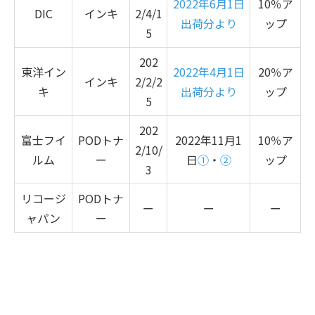
2022年6月1日
10％ア
DIC
インキ
2/4/1
出荷分より
ップ
5
202
東洋イン
2022年4月1日
20％ア
インキ
2/2/2
キ
出荷分より
ップ
5
202
富士フイ
PODトナ
2022年
11
月
1
10％ア
2/10/
ルム
ー
日
①
・
②
ップ
3
リコージ
PODトナ
ー
ー
ー
ャパン
ー