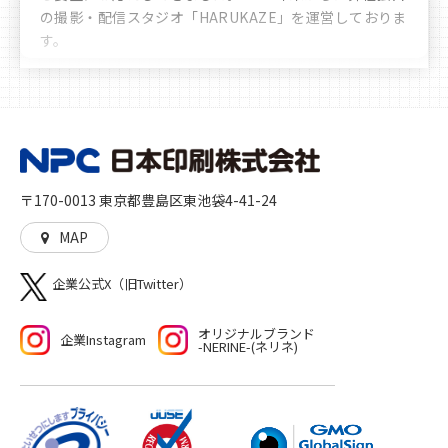
の撮影・配信スタジオ「HARUKAZE」を運営しておりま
す。
豊富なノウハウや実績により、お客様へ多彩かつ最善な
選択肢のご提案をさせていただきます。時代の移り変わ
りや文化の多様化をしっかりと見据え、私たちは「印
刷」を核とした多角的なサービスを展開し、人に、生活
に、社会に、彩りを加えるとともに、想像や行動の機会
を与えることに貢献していきます。高品質な印刷物を作
〒170-0013 東京都豊島区東池袋4-41-24
る「モノ」づくり、印刷物をきっかけとした新たな機会
や世界を生む「コト」づくりの両方をご提供いたしま
MAP
す。
企業公式X（旧Twitter）
オリジナルブランド
企業Instagram
-NERINE-(ネリネ)