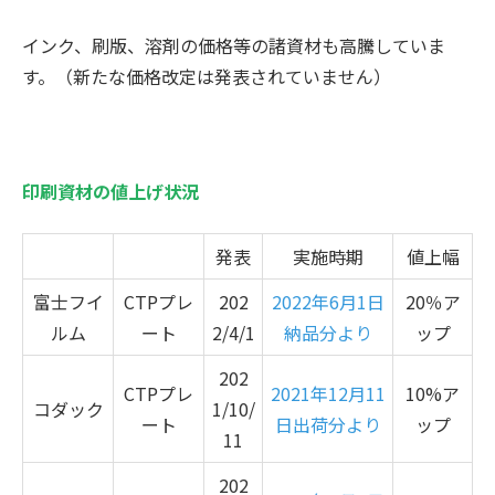
インク、刷版、溶剤の価格等の諸資材も高騰していま
す。（新たな価格改定は発表されていません）
印刷資材の値上げ状況
発表
実施時期
値上幅
富士フイ
CTPプレ
202
2022年6月1日
20％ア
ルム
ート
2/4/1
納品分より
ップ
202
CTPプレ
2021年12月11
10%ア
コダック
1/10/
ート
日出荷分より
ップ
11
202