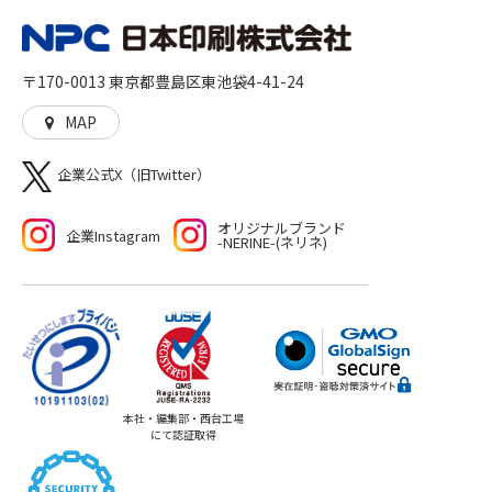
刷」を核とした多角的なサービスを展開し、人に、生活
に、社会に、彩りを加えるとともに、想像や行動の機会
を与えることに貢献していきます。高品質な印刷物を作
〒170-0013 東京都豊島区東池袋4-41-24
る「モノ」づくり、印刷物をきっかけとした新たな機会
や世界を生む「コト」づくりの両方をご提供いたしま
MAP
す。
企業公式X（旧Twitter）
オリジナルブランド
企業Instagram
-NERINE-(ネリネ)
本社・編集部・西台工場
にて認証取得