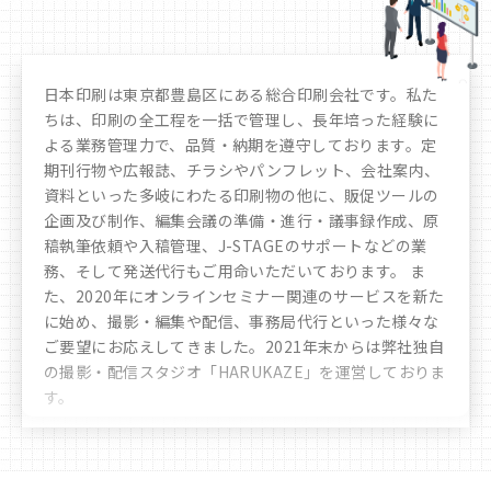
日本印刷は東京都豊島区にある総合印刷会社です。私た
ちは、印刷の全工程を一括で管理し、長年培った経験に
よる業務管理力で、品質・納期を遵守しております。定
期刊行物や広報誌、チラシやパンフレット、会社案内、
資料といった多岐にわたる印刷物の他に、販促ツールの
企画及び制作、編集会議の準備・進行・議事録作成、原
稿執筆依頼や入稿管理、J-STAGEのサポートなどの業
務、そして発送代行もご用命いただいております。 ま
た、2020年にオンラインセミナー関連のサービスを新た
に始め、撮影・編集や配信、事務局代行といった様々な
ご要望にお応えしてきました。
2021年末からは弊社独自
の撮影・配信スタジオ「HARUKAZE」を運営しておりま
す。
豊富なノウハウや実績により、お客様へ多彩かつ最善な
選択肢のご提案をさせていただきます。時代の移り変わ
りや文化の多様化をしっかりと見据え、私たちは「印