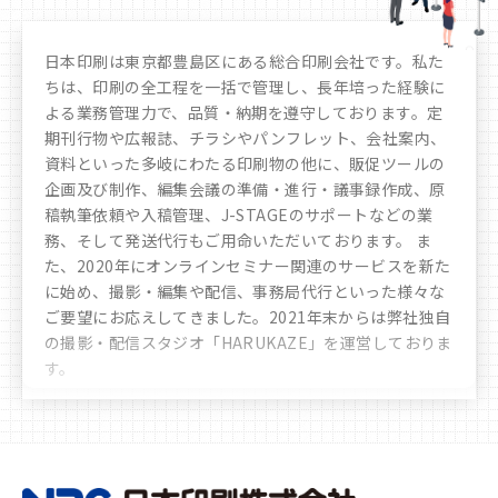
日本印刷は東京都豊島区にある総合印刷会社です。私た
ちは、印刷の全工程を一括で管理し、長年培った経験に
よる業務管理力で、品質・納期を遵守しております。定
期刊行物や広報誌、チラシやパンフレット、会社案内、
資料といった多岐にわたる印刷物の他に、販促ツールの
企画及び制作、編集会議の準備・進行・議事録作成、原
稿執筆依頼や入稿管理、J-STAGEのサポートなどの業
務、そして発送代行もご用命いただいております。 ま
た、2020年にオンラインセミナー関連のサービスを新た
に始め、撮影・編集や配信、事務局代行といった様々な
ご要望にお応えしてきました。
2021年末からは弊社独自
の撮影・配信スタジオ「HARUKAZE」を運営しておりま
す。
豊富なノウハウや実績により、お客様へ多彩かつ最善な
選択肢のご提案をさせていただきます。時代の移り変わ
りや文化の多様化をしっかりと見据え、私たちは「印
刷」を核とした多角的なサービスを展開し、人に、生活