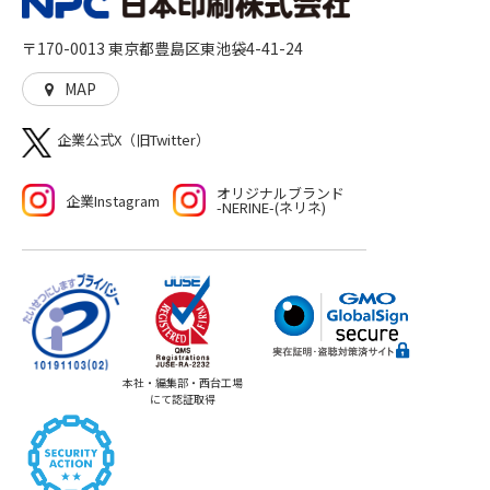
に、社会に、彩りを加えるとともに、想像や行動の機会
を与えることに貢献していきます。高品質な印刷物を作
〒170-0013 東京都豊島区東池袋4-41-24
る「モノ」づくり、印刷物をきっかけとした新たな機会
や世界を生む「コト」づくりの両方をご提供いたしま
MAP
す。
企業公式X（旧Twitter）
オリジナルブランド
企業Instagram
-NERINE-(ネリネ)
本社・編集部・西台工場
にて認証取得