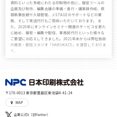
資料といった多岐にわたる印刷物の他に、販促ツールの
企画及び制作、編集会議の準備・進行・議事録作成、原
稿執筆依頼や入稿管理、J-STAGEのサポートなどの業
務、そして発送代行もご用命いただいております。 ま
た、2020年にオンラインセミナー関連のサービスを新た
に始め、撮影・編集や配信、事務局代行といった様々な
ご要望にお応えしてきました。
2021年末からは弊社独自
の撮影・配信スタジオ「HARUKAZE」を運営しておりま
す。
豊富なノウハウや実績により、お客様へ多彩かつ最善な
選択肢のご提案をさせていただきます。時代の移り変わ
りや文化の多様化をしっかりと見据え、私たちは「印
刷」を核とした多角的なサービスを展開し、人に、生活
に、社会に、彩りを加えるとともに、想像や行動の機会
を与えることに貢献していきます。高品質な印刷物を作
〒170-0013 東京都豊島区東池袋4-41-24
る「モノ」づくり、印刷物をきっかけとした新たな機会
や世界を生む「コト」づくりの両方をご提供いたしま
MAP
す。
企業公式X（旧Twitter）