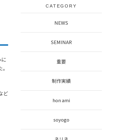
CATEGORY
I校正
広報誌
NEWS
SEMINAR
心に
重要
た。
制作実績
など
hon ami
soyogo
ネリネ