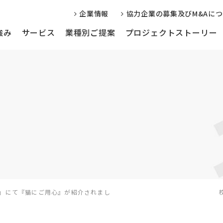
企業情報
協力企業の募集及びM&Aに
強み
サービス
業種別ご提案
プロジェクトストーリー
信サービス
Web制作・運用サポート
編集事務局代
学会・学校様向け
企業様向け
ブン」にて『猫にご用心』が紹介されまし