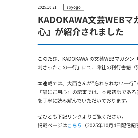
2025.10.21
soyogo
J-S
クリエイティブデザイン
KADOKAWA文芸WE
心』が紹介されました
このたび、KADOKAWA の文芸WEBマガ
刺さったこの一行」にて、弊社の刊行書籍『
本連載では、大西さんが“忘れられない一行
『猫にご用心』の記事では、本邦初訳である
を丁寧に読み解んでいただいております。
ぜひとも下記リンクよりご覧ください。
掲載ページは
こちら
（2025年10月4日配信記