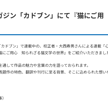
TAGE
スキャニング
校正・A
Bマガジン「カドブン」にて『猫にご用
ジン「カドブン」で連載中の、校正者・大西寿男さんによる連載「
猫にご用心 知られざる猫文学の世界』をご紹介いただきまし
”を通して作品の魅力や言葉の力を語っておられます。
表題作の特色、翻訳や刊行に至る背景、そこに込められた想い
事）