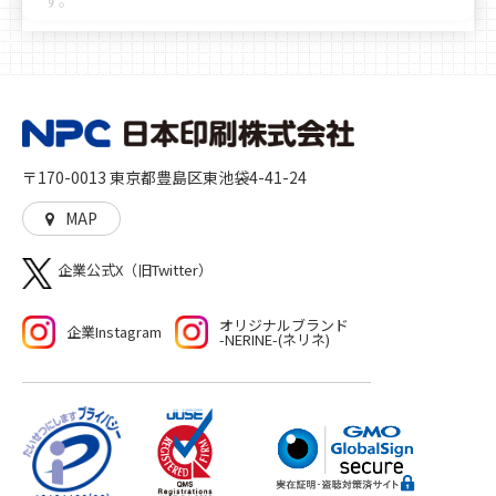
豊富なノウハウや実績により、お客様へ多彩かつ最善な
選択肢のご提案をさせていただきます。時代の移り変わ
りや文化の多様化をしっかりと見据え、私たちは「印
刷」を核とした多角的なサービスを展開し、人に、生活
に、社会に、彩りを加えるとともに、想像や行動の機会
を与えることに貢献していきます。高品質な印刷物を作
〒170-0013 東京都豊島区東池袋4-41-24
る「モノ」づくり、印刷物をきっかけとした新たな機会
や世界を生む「コト」づくりの両方をご提供いたしま
MAP
す。
企業公式X（旧Twitter）
オリジナルブランド
企業Instagram
-NERINE-(ネリネ)